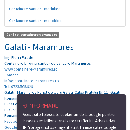
Containere santier - modulare
Containere santier - monobloc
Contact containere de vanzare
Galati - Maramures
Ing.
Florin
Palade
Containere birou si santier de vanzare Maramures
www.containere-Maramures.ro
Contact
info@containere-maramures.ro
Tel: 0723.569.929
Galati - Maramures Punct de lucru Galati: Calea Prutului Nr. 11, Galati -
Romania
Punct de lucru Bucuresti: Soseaua de centura, nr.12, km.7, Tunari-
🍪 NFORMARE
Bucuresti
Acest site foloseste cookie-uri de la Google pentru
Romania
livrarea serviciilor si analizarea traficului. Adresa dvs.
Facebook
Google Plus
IP ?i programul user agent sunt trimise catre Google